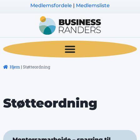
Medlemsfordele
|
Medlemsliste
Hjem
|
Støtteordning
Støtteordning
Mentorsamarbejde – sparring til