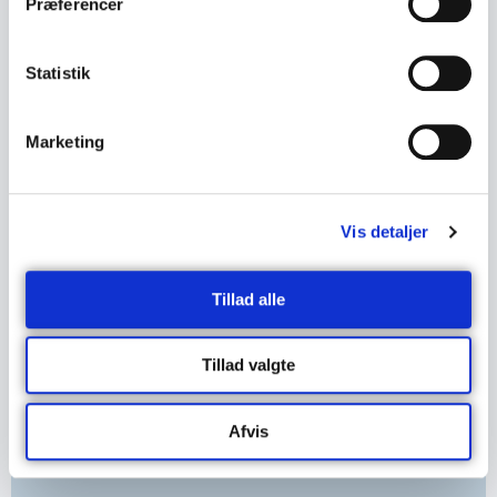
Præferencer
Statistik
Marketing
Vækstrejsen for JJ Motorcykler bliver
holdt på sporet af mentor Anders
Fisker
Vis detaljer
27. November 2023
Tillad alle
Tillad valgte
Afvis