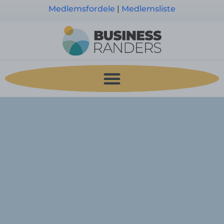
Medlemsfordele
|
Medlemsliste