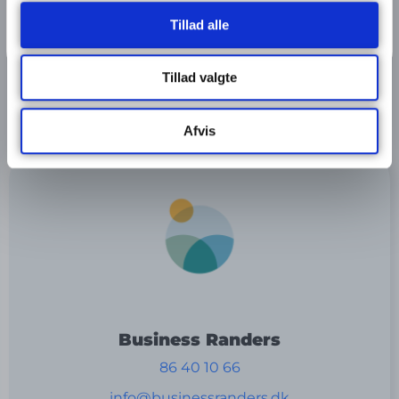
Tilmeld dig her
Tillad alle
Tillad valgte
Send
Afvis
Business Randers
86 40 10 66
info@businessranders.dk