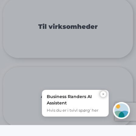
Til virksomheder
×
Arrangementer
Business Randers AI
Assistent
Hvis du er i tvivl spørg' her