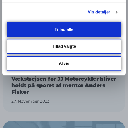
Ja, tak jeg vil gerne modtager nyhedsbreve fra
Business Randres.
Vis detaljer
Tilmeld dig her
Tillad alle
Tillad valgte
Afvis
Vækstrejsen for JJ Motorcykler bliver
holdt på sporet af mentor Anders
Fisker
27. November 2023