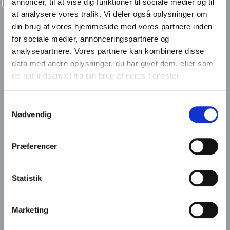
annoncer, til at vise dig funktioner til sociale medier og til
at analysere vores trafik. Vi deler også oplysninger om
din brug af vores hjemmeside med vores partnere inden
for sociale medier, annonceringspartnere og
Nyhedsbrevs tilmelding
analysepartnere. Vores partnere kan kombinere disse
data med andre oplysninger, du har givet dem, eller som
de har indsamlet fra din brug af deres tjenester.
Tilmeld dig vores nyhedsbrev, og bliv
løbende opdateret på vores
ESG – Gode ideer til at komme i gang
Samtykkevalg
arrangementer og tilbud samt hvad der
og videre..
Nødvendig
sker hos os i Business Randers.
18. January 2024
Præferencer
Navn
Statistik
Gad vide hvad læren bliver af Nordic
Waste-sagen?
E-mail
Marketing
11. January 2024