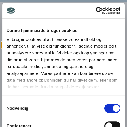
Hjem
|
Til iværksættere
|
Iværksætterprisen
Her kan du se, hvem der var nomineret i
Denne hjemmeside bruger cookies
kategorien og hvilken iværksætter, der løb
Vi bruger cookies til at tilpasse vores indhold og
med årets iværksætterpris.
annoncer, til at vise dig funktioner til sociale medier og til
at analysere vores trafik. Vi deler også oplysninger om
din brug af vores hjemmeside med vores partnere inden
for sociale medier, annonceringspartnere og
Nyhedsbrevs tilmelding
analysepartnere. Vores partnere kan kombinere disse
data med andre oplysninger, du har givet dem, eller som
de har indsamlet fra din brug af deres tjenester.
Tilmeld dig vores nyhedsbrev, og bliv
løbende opdateret på vores
Samtykkevalg
arrangementer og tilbud samt hvad der
Nødvendig
sker hos os i Business Randers.
Agriteam Bernt Villadsen
Præferencer