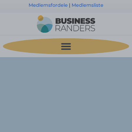
Medlemsfordele
|
Medlemsliste