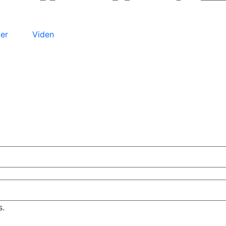
er
Viden
s.