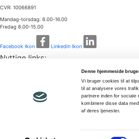
CVR: 10066891
Mandag-torsdag: 8.00-16.00
Fredag 8.00-15.00
Facebook Ikon
Linkedin Ikon
Nyttige links:
Denne hjemmeside bruger
Kontakt Business Randers
Presse
Medlemsford
Vi bruger cookies til at til
til at analysere vores tra
Tilmeld dig vores Nyhedsbrev
partnere inden for sociale
kombinere disse data med a
E-mail
af deres tjenester.
Ja, tak jeg vil gerne modtage email fra Business Randers
Tilmeld dig her
Samtykkevalg