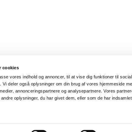
 cookies
ele
Arrangementer
Til virksomheder
Til iværk
passe vores indhold og annoncer, til at vise dig funktioner til soci
fik. Vi deler også oplysninger om din brug af vores hjemmeside m
 medier, annonceringspartnere og analysepartnere. Vores partne
ndre oplysninger, du har givet dem, eller som de har indsamlet 
.