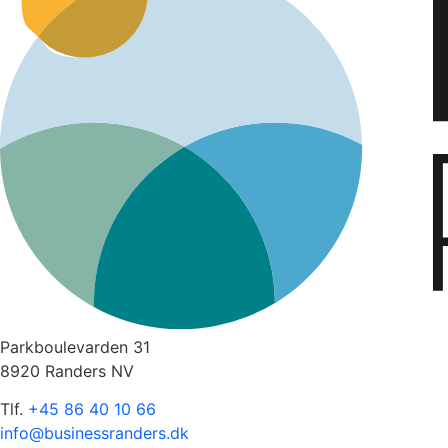
Parkboulevarden 31
8920 Randers NV
Tlf.
+45 86 40 10 66
info@businessranders.dk