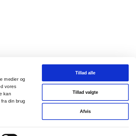
Tillad alle
sættere
ale medier og
ed vores
Tillad valgte
re kan
fra din brug
Afvis
×
Business Randers AI
Assistent
Hvis du er i tvivl spørg' her