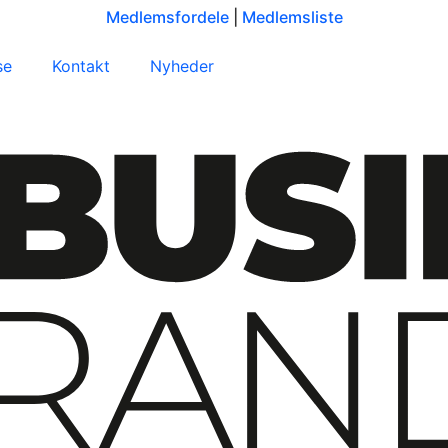
Medlemsfordele
|
Medlemsliste
se
Kontakt
Nyheder